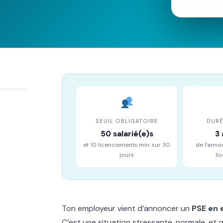
SEUIL OBLIGATOIRE
DUR
50 salarié(e)s
3 
et 10 licenciements min. sur 30
de l’anno
jours
li
Ton employeur vient d’annoncer un
PSE en 
C’est une situation stressante, normale, et q