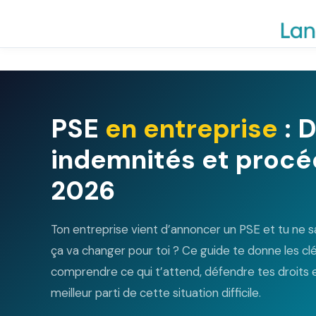
Aller
au
contenu
PSE
en entreprise
: D
indemnités et proc
2026
Ton entreprise vient d’annoncer un PSE et tu ne s
ça va changer pour toi ? Ce guide te donne les cl
comprendre ce qui t’attend, défendre tes droits et
meilleur parti de cette situation difficile.