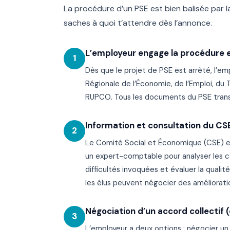
La procédure d’un PSE est bien balisée par la 
saches à quoi t’attendre dès l’annonce.
L’employeur engage la procédure e
1
Dès que le projet de PSE est arrêté, l’em
Régionale de l’Économie, de l’Emploi, du Tr
RUPCO. Tous les documents du PSE transit
Information et consultation du CS
2
Le Comité Social et Économique (CSE) est
un expert-comptable pour analyser les com
difficultés invoquées et évaluer la quali
les élus peuvent négocier des améliorati
Négociation d’un accord collectif 
3
L’employeur a deux options : négocier un 