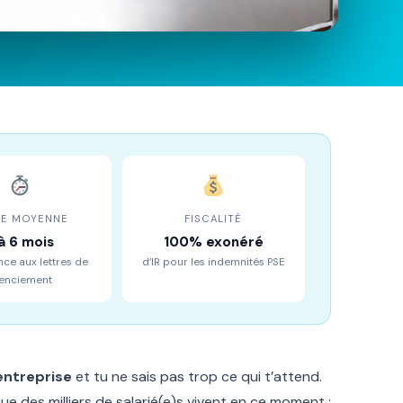
ÉE MOYENNE
FISCALITÉ
à 6 mois
100% exonéré
nce aux lettres de
d’IR pour les indemnités PSE
cenciement
entreprise
et tu ne sais pas trop ce qui t’attend.
ue des milliers de salarié(e)s vivent en ce moment :