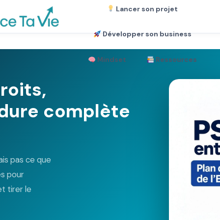
Lancer son projet
Développer son business
Mindset
Ressources
roits,
édure complète
ais pas ce que
és pour
 tirer le