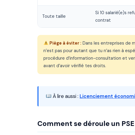
Si 10 salarié(e)s r
Toute taille
contrat
Piège à éviter :
Dans les entreprises de mo
n’est pas pour autant que tu n’as rien à es
procédure d’information-consultation et vers
avant d’avoir vérifié tes droits.
À lire aussi :
Licenciement économiq
Comment se déroule un PSE :