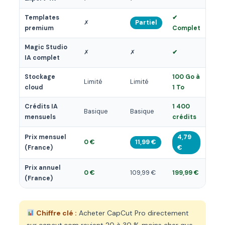
Templates
✔
✗
Partiel
premium
Complet
Magic Studio
✗
✗
✔
IA complet
Stockage
100 Go à
Limité
Limité
cloud
1 To
Crédits IA
1 400
Basique
Basique
mensuels
crédits
Prix mensuel
4,79
0 €
11,99 €
(France)
€
Prix annuel
0 €
109,99 €
199,99 €
(France)
Chiffre clé :
Acheter CapCut Pro directement
sur capcut.com revient 20 à 30 % moins cher que