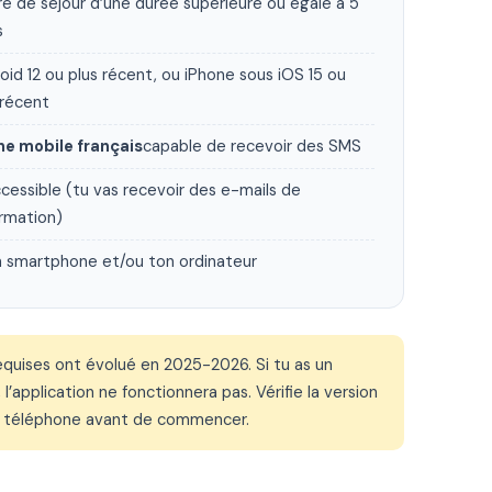
tre de séjour d’une durée supérieure ou égale à 5
s
oid 12 ou plus récent, ou iPhone sous iOS 15 ou
 récent
e mobile français
capable de recevoir des SMS
cessible (tu vas recevoir des e-mails de
irmation)
n smartphone et/ou ton ordinateur
equises ont évolué en 2025-2026. Si tu as un
l’application ne fonctionnera pas. Vérifie la version
n téléphone avant de commencer.