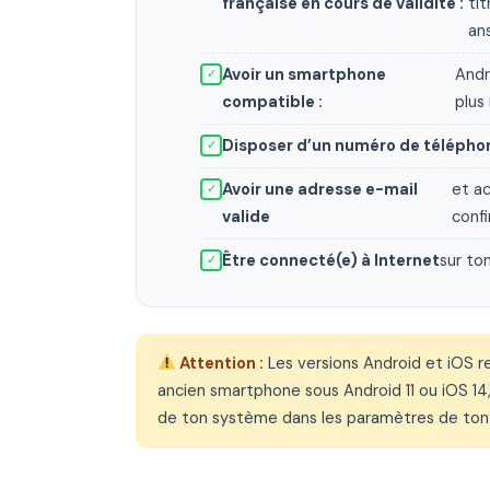
française en cours de validité :
ti
an
Avoir un smartphone
Andr
✓
compatible :
plus
Disposer d’un numéro de téléphon
✓
Avoir une adresse e-mail
et ac
✓
valide
conf
Être connecté(e) à Internet
sur to
✓
Attention :
Les versions Android et iOS r
ancien smartphone sous Android 11 ou iOS 14, 
de ton système dans les paramètres de to