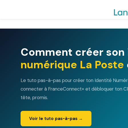
Aller
au
contenu
Comment créer son
numérique La Poste
Le tuto pas-à-pas pour créer ton Identité Numér
connecter à FranceConnect+ et débloquer ton CP
tête, promis.
Voir le tuto pas-à-pas →