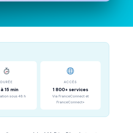
DURÉE
ACCÈS
 à 15 min
1 800+ services
ication sous 48 h
Via FranceConnect et
FranceConnect+