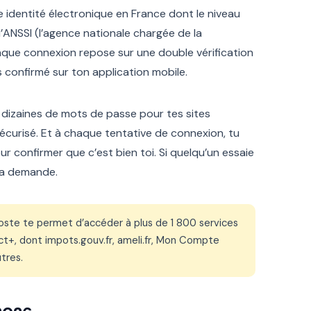
e identité électronique en France dont le niveau
 l’ANSSI (l’agence nationale chargée de la
Chaque connexion repose sur une double vérification
es confirmé sur ton application mobile.
es dizaines de mots de passe pour tes sites
t sécurisé. Et à chaque tentative de connexion, tu
r confirmer que c’est bien toi. Si quelqu’un essaie
r la demande.
oste te permet d’accéder à plus de 1 800 services
t+, dont impots.gouv.fr, ameli.fr, Mon Compte
tres.